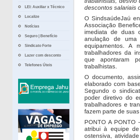
trabalhistas, desvio
descontos salariais 
LEI: Auxiliar x Técnico
Localize
O SindsaúdeJaú enc
Associação Benefice
Notícias
imediata de duas c
Seguro | Benefício
anulação de uma 
equipamentos. A 
Sindicato Forte
trabalhadores da i
Lazer com desconto
que apontaram pos
Telefones Úteis
trabalhistas.
O documento, assin
elaborado com base
Segundo o sindicat
poder diretivo do 
trabalhadores e tr
fazem parte de suas 
PONTO A PONTO - En
atribui à equipe d
ostensiva, atividad