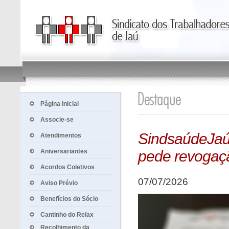
Página Inicial
Associe-se
SindsaúdeJaú n
Atendimentos
Aniversariantes
pede revogaçã
Acordos Coletivos
07/07/2026
Aviso Prévio
Benefícios do Sócio
Cantinho do Relax
Recolhimento da