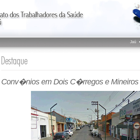
Jaú
Conv�nios em Dois C�rregos e Mineiros